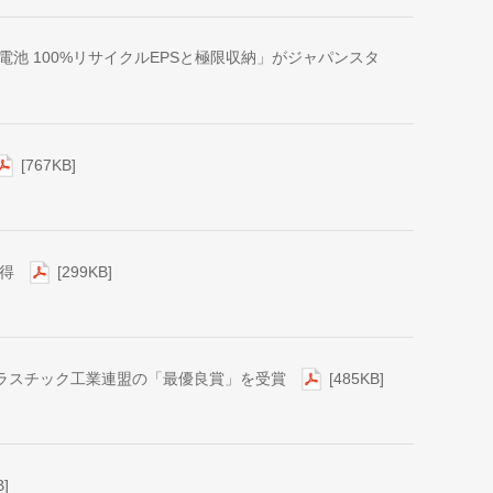
電池 100%リサイクルEPSと極限収納」がジャパンスタ
[767KB]
取得
[299KB]
ラスチック工業連盟の「最優良賞」を受賞
[485KB]
B]