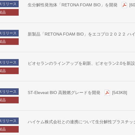
スリリース
生分解性発泡体「RETONA FOAM BIO」を開発
[6
製品
スリリース
新製品「RETONA FOAM BIO」をエコプロ２０２２
製品
スリリース
ピオセランのラインアップを刷新、ピオセラン2.0を新
製品
スリリース
ST-Eleveat BIO 高難燃グレードを開発
[543KB]
製品
スリリース
ハイケム株式会社との連携について生分解性プラスチッ
製品