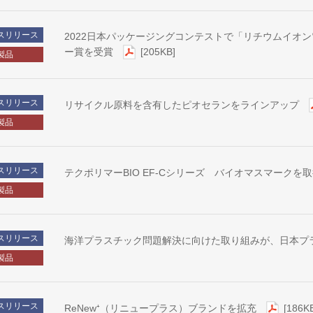
スリリース
2022日本パッケージングコンテストで「リチウムイオン
ー賞を受賞
[205KB]
製品
スリリース
リサイクル原料を含有したピオセランをラインアップ
製品
スリリース
テクポリマーBIO EF-Cシリーズ バイオマスマークを
製品
スリリース
海洋プラスチック問題解決に向けた取り組みが、日本プ
製品
スリリース
ReNew⁺（リニュープラス）ブランドを拡充
[186K