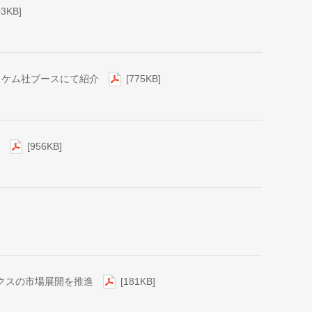
03KB]
 ハイケム社ブースにて紹介
[775KB]
設
[956KB]
クスの市場展開を推進
[181KB]