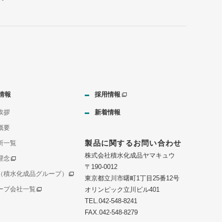
情報
採用情報
挨拶
新着情報
概要
製品に関するお問い合わせ
所一覧
株式会社積水化成品ヤマキュウ
理念
〒190-0012
（積水化成品グループ）
東京都立川市曙町1丁目25番12号
ープ会社一覧
オリンピック立川ビル401
TEL.042-548-8241
FAX.042-548-8279